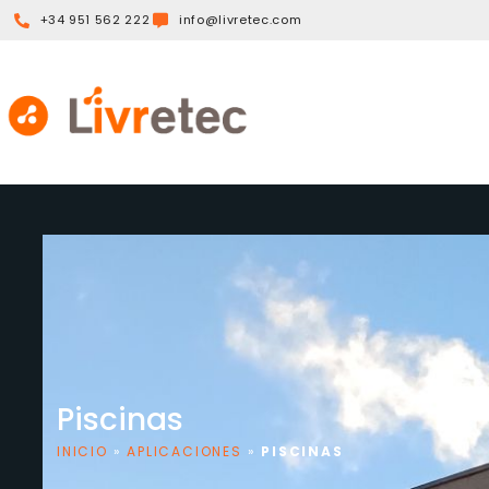
+34 951 562 222
info@livretec.com
Piscinas
INICIO
»
APLICACIONES
»
PISCINAS