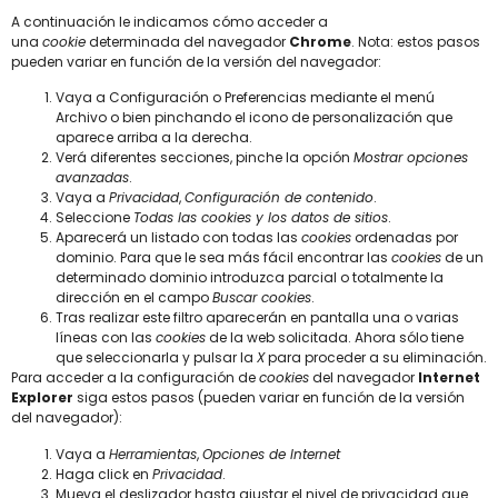
A continuación le indicamos cómo acceder a
una
cookie
determinada del navegador
Chrome
. Nota: estos pasos
pueden variar en función de la versión del navegador:
Vaya a Configuración o Preferencias mediante el menú
Archivo o bien pinchando el icono de personalización que
aparece arriba a la derecha.
Verá diferentes secciones, pinche la opción
Mostrar opciones
avanzadas
.
Vaya a
Privacidad
,
Configuración de contenido
.
Seleccione
Todas las cookies y los datos de sitios
.
Aparecerá un listado con todas las
cookies
ordenadas por
dominio. Para que le sea más fácil encontrar las
cookies
de un
determinado dominio introduzca parcial o totalmente la
dirección en el campo
Buscar cookies
.
Tras realizar este filtro aparecerán en pantalla una o varias
líneas con las
cookies
de la web solicitada. Ahora sólo tiene
que seleccionarla y pulsar la
X
para proceder a su eliminación.
Para acceder a la configuración de
cookies
del navegador
Internet
Explorer
siga estos pasos (pueden variar en función de la versión
del navegador):
Vaya a
Herramientas
,
Opciones de Internet
Haga click en
Privacidad
.
Mueva el deslizador hasta ajustar el nivel de privacidad que