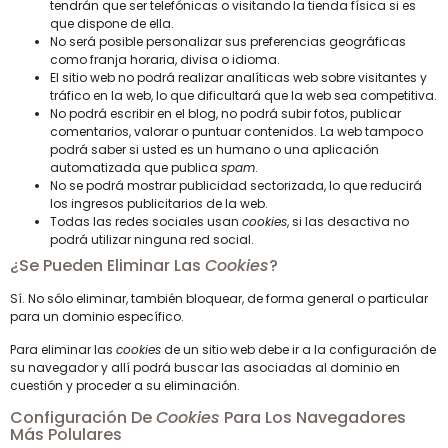
tendrán que ser telefónicas o visitando la tienda física si es
que dispone de ella.
No será posible personalizar sus preferencias geográficas
como franja horaria, divisa o idioma.
El sitio web no podrá realizar analíticas web sobre visitantes y
tráfico en la web, lo que dificultará que la web sea competitiva.
No podrá escribir en el blog, no podrá subir fotos, publicar
comentarios, valorar o puntuar contenidos. La web tampoco
podrá saber si usted es un humano o una aplicación
automatizada que publica
spam
.
No se podrá mostrar publicidad sectorizada, lo que reducirá
los ingresos publicitarios de la web.
Todas las redes sociales usan
cookies
, si las desactiva no
podrá utilizar ninguna red social.
¿Se Pueden Eliminar Las
Cookies
?
Sí. No sólo eliminar, también bloquear, de forma general o particular
para un dominio específico.
Para eliminar las
cookies
de un sitio web debe ir a la configuración de
su navegador y allí podrá buscar las asociadas al dominio en
cuestión y proceder a su eliminación.
Configuración De
Cookies
Para Los Navegadores
Más Polulares