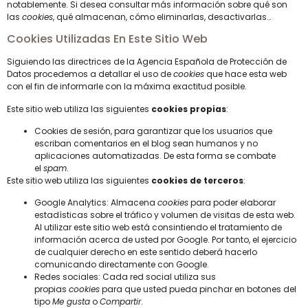
notablemente. Si desea consultar más información sobre qué son
las
cookies
, qué almacenan, cómo eliminarlas, desactivarlas…
Cookies Utilizadas En Este Sitio Web
Siguiendo las directrices de la Agencia Española de Protección de
Datos procedemos a detallar el uso de
cookies
que hace esta web
con el fin de informarle con la máxima exactitud posible.
Este sitio web utiliza las siguientes
cookies propias
:
Cookies de sesión, para garantizar que los usuarios que
escriban comentarios en el blog sean humanos y no
aplicaciones automatizadas. De esta forma se combate
el
spam
.
Este sitio web utiliza las siguientes
cookies de terceros
:
Google Analytics: Almacena
cookies
para poder elaborar
estadísticas sobre el tráfico y volumen de visitas de esta web.
Al utilizar este sitio web está consintiendo el tratamiento de
información acerca de usted por Google. Por tanto, el ejercicio
de cualquier derecho en este sentido deberá hacerlo
comunicando directamente con Google.
Redes sociales: Cada red social utiliza sus
propias
cookies
para que usted pueda pinchar en botones del
tipo
Me gusta
o
Compartir
.