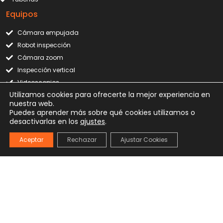
Equipos
Cámara empujada
Robot inspección
Cámara zoom
Inspección vertical
Videoscopios
Utilizamos cookies para ofrecerte la mejor experiencia en
nuestra web.
Puedes aprender más sobre qué cookies utilizamos o
desactivarlas en los
ajustes
.
Av. Andalucía, 29 (entreplanta) - 29006 Málaga
Aceptar
Rechazar
Ajustar Cookies
+34 951 56 2222
info@livretec.com