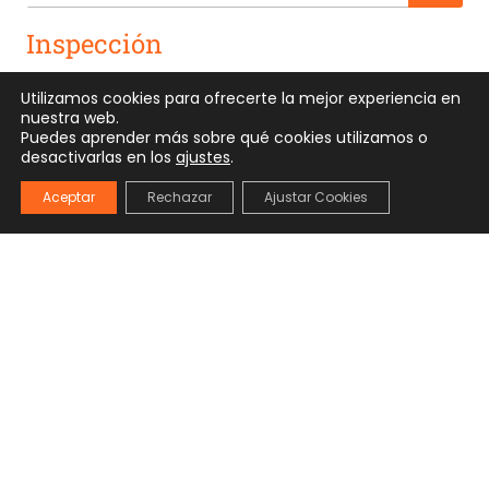
Inspección
Redes de tuberías
Utilizamos cookies para ofrecerte la mejor experiencia en
nuestra web.
Conductos de climatización
Puedes aprender más sobre qué cookies utilizamos o
Chimeneas
desactivarlas en los
ajustes
.
Pozos
Aceptar
Rechazar
Ajustar Cookies
Detección
Arquetas
Conexiones Fraudulentas